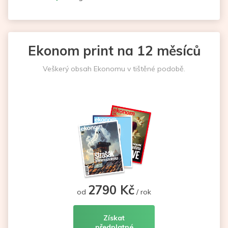
Ekonom print na 12 měsíců
Veškerý obsah Ekonomu v tištěné podobě.
2790 Kč
od
/ rok
Získat
předplatné