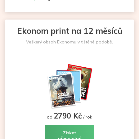
Ekonom print na 12 měsíců
Veškerý obsah Ekonomu v tištěné podobě.
2790 Kč
od
/ rok
Získat
předplatné