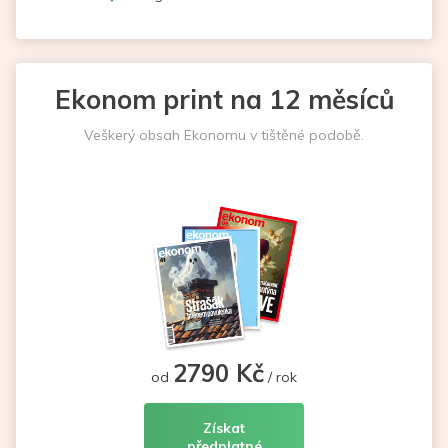
Ekonom print na 12 měsíců
Veškerý obsah Ekonomu v tištěné podobě.
2790 Kč
od
/ rok
Získat
předplatné