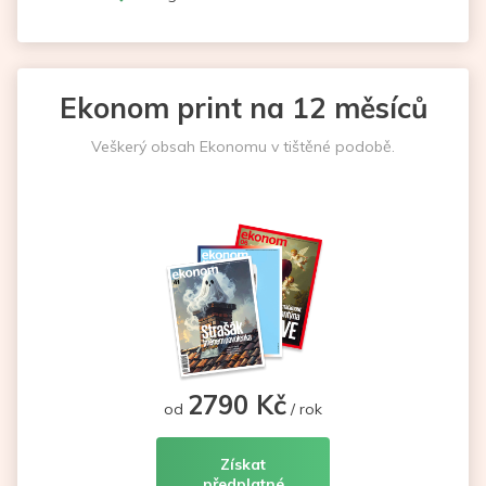
Ekonom print na 12 měsíců
Veškerý obsah Ekonomu v tištěné podobě.
2790 Kč
od
/ rok
Získat
předplatné