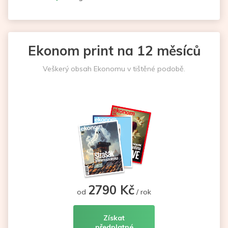
Ekonom print na 12 měsíců
Veškerý obsah Ekonomu v tištěné podobě.
2790 Kč
od
/ rok
Získat
předplatné