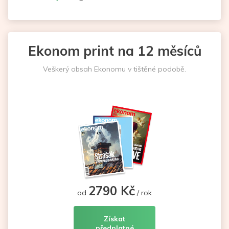
Ekonom print na 12 měsíců
Veškerý obsah Ekonomu v tištěné podobě.
2790 Kč
od
/ rok
Získat
předplatné