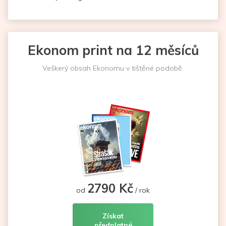
Ekonom print na 12 měsíců
Veškerý obsah Ekonomu v tištěné podobě.
2790 Kč
od
/ rok
Získat
předplatné