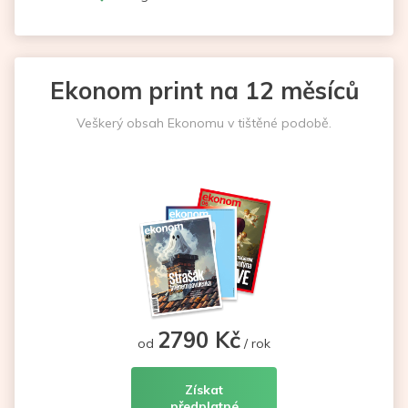
Ekonom print na 12 měsíců
Veškerý obsah Ekonomu v tištěné podobě.
2790 Kč
od
/ rok
Získat
předplatné