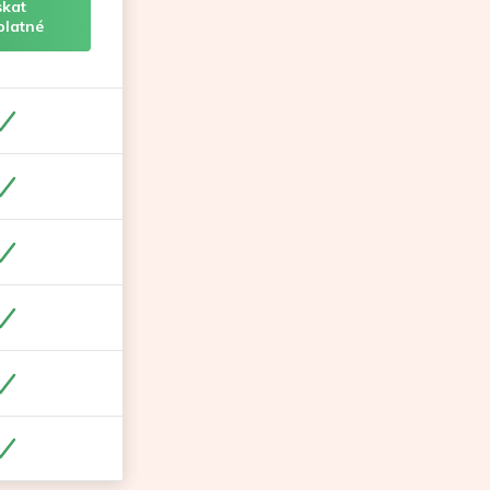
skat
platné