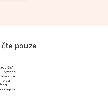
 čte pouze
tatnější
020 vychází
 Investice
hnologií
ěřena
ežitějšího,