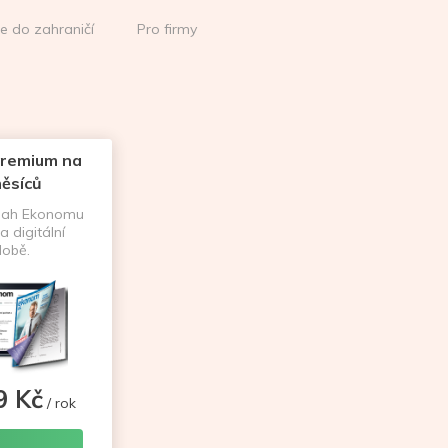
ce do zahraničí
Pro firmy
remium na
ěsíců
sah Ekonomu
a digitální
obě.
9 Kč
/ rok