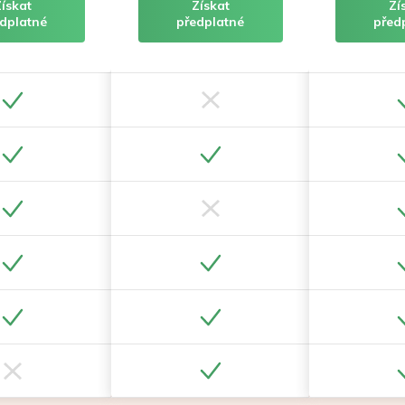
Získat
Získat
Zí
dplatné
předplatné
před