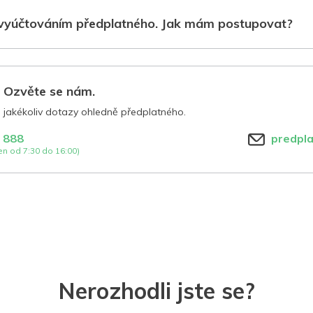
vyúčtováním předplatného. Jak mám postupovat?
? Ozvěte se nám.
jakékoliv dotazy ohledně předplatného.
 888
predpl
n od 7:30 do 16:00)
Nerozhodli jste se?