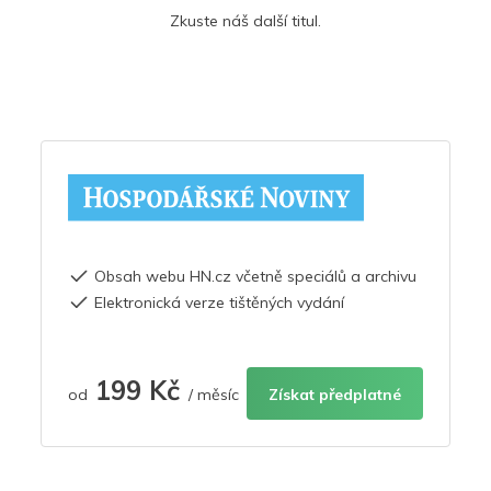
Zkuste náš další titul.
Obsah webu HN.cz včetně speciálů a archivu
Elektronická verze tištěných vydání
199 Kč
od
/ měsíc
Získat předplatné