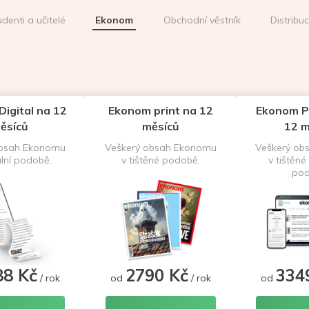
udenti a učitelé
Ekonom
Obchodní věstník
Distribu
igital na 12
Ekonom print na 12
Ekonom P
ěsíců
měsíců
12 m
obsah Ekonomu
Veškerý obsah Ekonomu
Veškerý ob
ální podobě.
v tištěné podobě.
v tištěné 
pod
88 Kč
2790 Kč
334
/ rok
od
/ rok
od