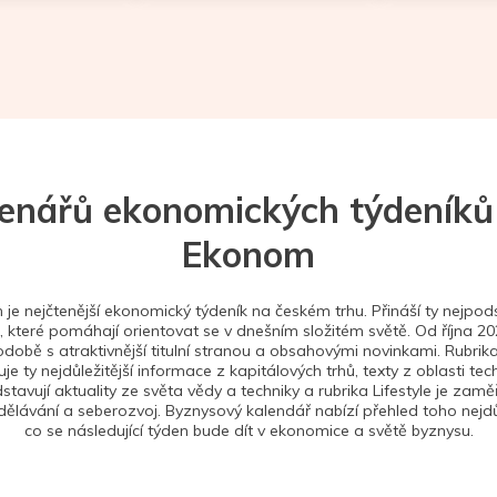
tenářů ekonomických týdeníků
Ekonom
je nejčtenější ekonomický týdeník na českém trhu. Přináší ty nejpods
 které pomáhají orientovat se v dnešním složitém světě. Od října 2
době s atraktivnější titulní stranou a obsahovými novinkami. Rubrika
je ty nejdůležitější informace z kapitálových trhů, texty z oblasti tec
stavují aktuality ze světa vědy a techniky a rubrika Lifestyle je zam
ělávání a seberozvoj. Byznysový kalendář nabízí přehled toho nejdůl
co se následující týden bude dít v ekonomice a světě byznysu.