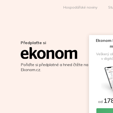
Hospodářské noviny
St
Ekonom D
Předplaťte si
m
Veškerý 
v digit
Pořiďte si předplatné a hned čtěte na
Ekonom.cz.
17
od