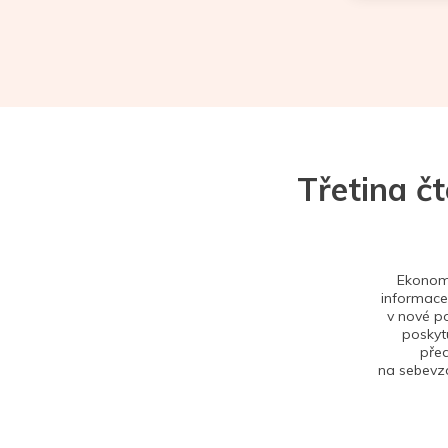
Třetina č
Ekonom 
informace,
v nové po
poskytu
před
na sebevzd