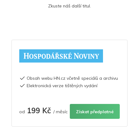
Zkuste náš další titul.
Obsah webu HN.cz včetně speciálů a archivu
Elektronická verze tištěných vydání
199 Kč
od
/ měsíc
Získat předplatné