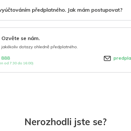
vyúčtováním předplatného. Jak mám postupovat?
? Ozvěte se nám.
jakékoliv dotazy ohledně předplatného.
 888
predpl
n od 7:30 do 16:00)
Nerozhodli jste se?