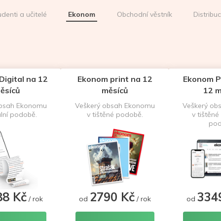
udenti a učitelé
Ekonom
Obchodní věstník
Distribu
igital na 12
Ekonom print na 12
Ekonom P
ěsíců
měsíců
12 m
obsah Ekonomu
Veškerý obsah Ekonomu
Veškerý ob
ální podobě.
v tištěné podobě.
v tištěné 
pod
88 Kč
2790 Kč
334
/ rok
od
/ rok
od