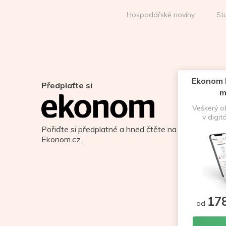
Hospodářské noviny
St
Ekonom D
Předplaťte si
m
Veškerý 
v digit
Pořiďte si předplatné a hned čtěte na
Ekonom.cz.
17
od