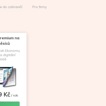
ce do zahraničí
Pro firmy
remium na
ěsíců
sah Ekonomu
a digitální
obě.
9 Kč
/ rok