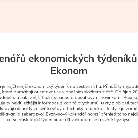
tenářů ekonomických týdeníků
Ekonom
je nejčtenější ekonomický týdeník na českém trhu. Přináší ty nejpods
 které pomáhají orientovat se v dnešním složitém světě. Od října 2
době s atraktivnější titulní stranou a obsahovými novinkami. Rubrika
je ty nejdůležitější informace z kapitálových trhů, texty z oblasti tec
stavují aktuality ze světa vědy a techniky a rubrika Lifestyle je zam
ělávání a seberozvoj. Byznysový kalendář nabízí přehled toho nejdůl
co se následující týden bude dít v ekonomice a světě byznysu.