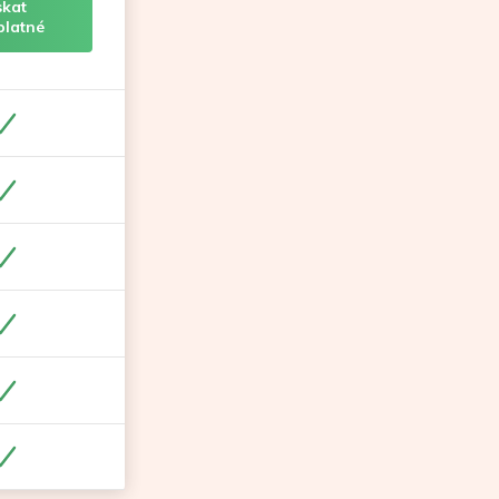
skat
platné