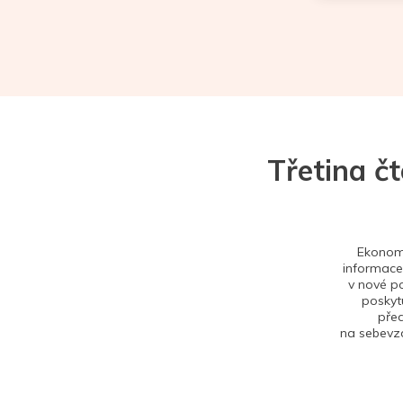
Třetina č
Ekonom 
informace,
v nové po
poskytu
před
na sebevzd