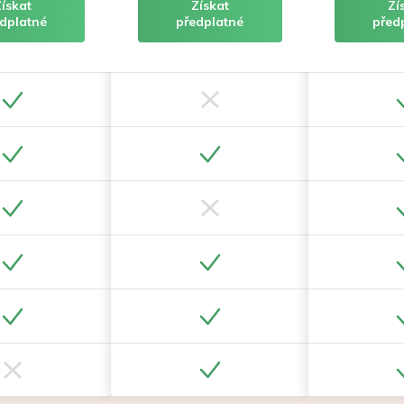
Získat
Získat
Zí
dplatné
předplatné
před