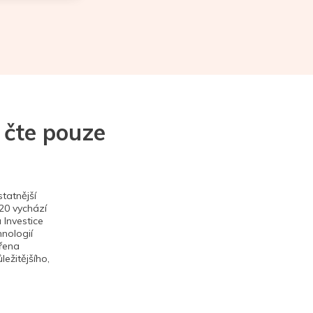
 čte pouze
tatnější
020 vychází
 Investice
hnologií
ěřena
ežitějšího,