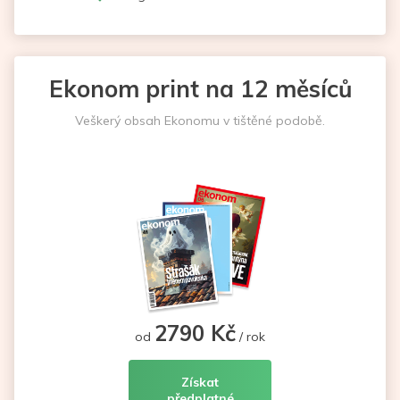
Ekonom print na 12 měsíců
Veškerý obsah Ekonomu v tištěné podobě.
2790 Kč
od
/ rok
Získat
předplatné