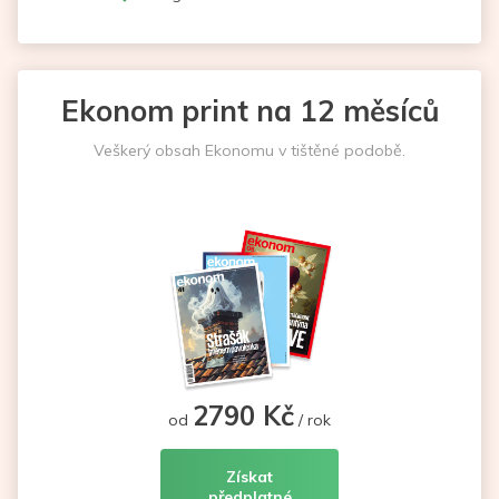
Ekonom print na 12 měsíců
Veškerý obsah Ekonomu v tištěné podobě.
2790 Kč
od
/ rok
Získat
předplatné