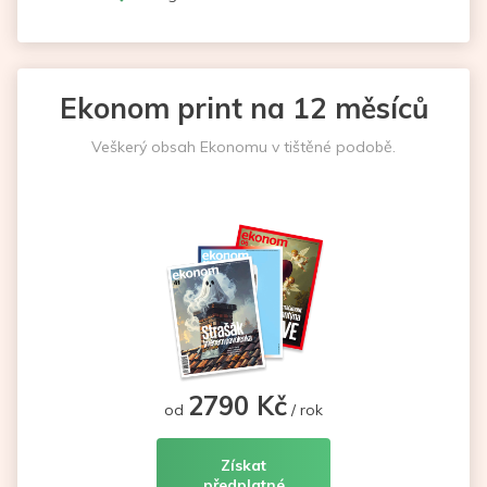
Ekonom print na 12 měsíců
Veškerý obsah Ekonomu v tištěné podobě.
2790 Kč
od
/ rok
Získat
předplatné