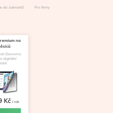
ce do zahraničí
Pro firmy
remium na
ěsíců
sah Ekonomu
a digitální
obě.
9 Kč
/ rok