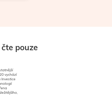
 čte pouze
tatnější
020 vychází
 Investice
hnologií
ěřena
ežitějšího,