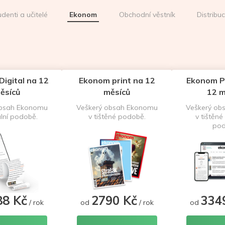
udenti a učitelé
Ekonom
Obchodní věstník
Distribu
igital na 12
Ekonom print na 12
Ekonom P
ěsíců
měsíců
12 m
obsah Ekonomu
Veškerý obsah Ekonomu
Veškerý ob
ální podobě.
v tištěné podobě.
v tištěné 
pod
88 Kč
2790 Kč
334
/ rok
od
/ rok
od