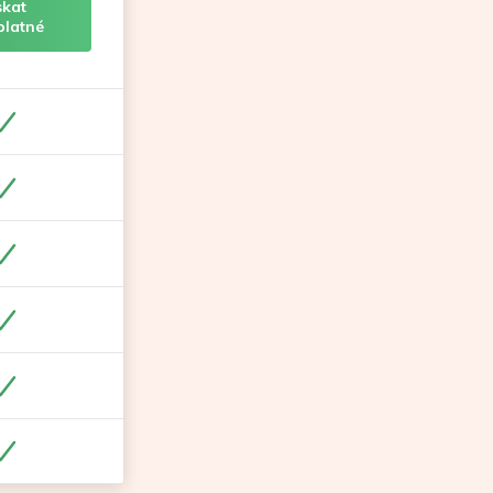
skat
platné