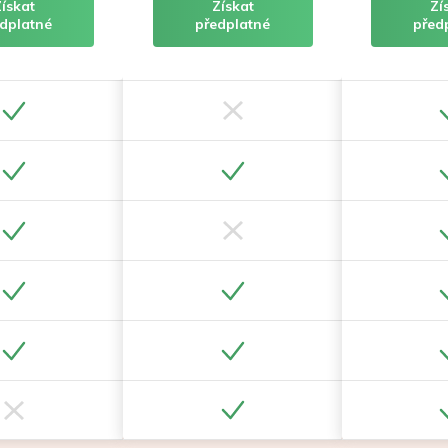
Získat
Získat
Zí
dplatné
předplatné
před