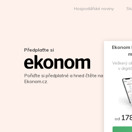
Hospodářské noviny
St
Ekonom D
Předplaťte si
m
Veškerý 
v digit
Pořiďte si předplatné a hned čtěte na
Ekonom.cz.
17
od