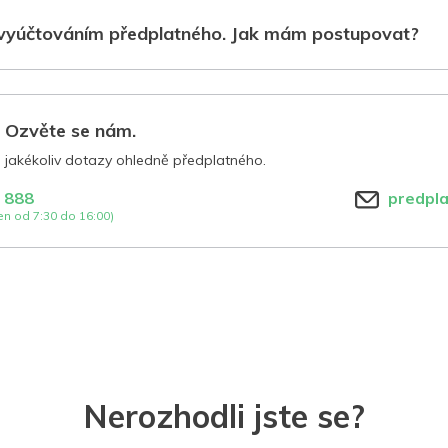
vyúčtováním předplatného. Jak mám postupovat?
? Ozvěte se nám.
jakékoliv dotazy ohledně předplatného.
 888
predpl
n od 7:30 do 16:00)
Nerozhodli jste se?