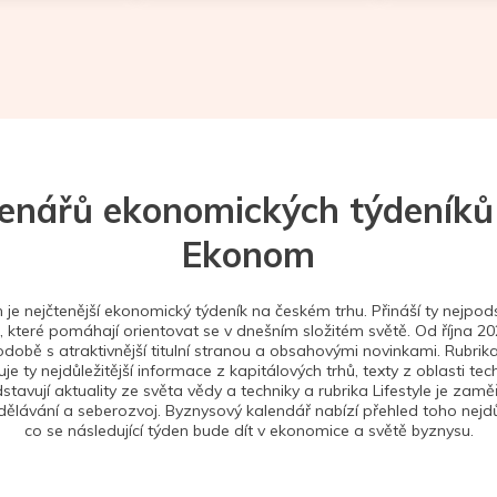
tenářů ekonomických týdeníků
Ekonom
je nejčtenější ekonomický týdeník na českém trhu. Přináší ty nejpods
 které pomáhají orientovat se v dnešním složitém světě. Od října 2
době s atraktivnější titulní stranou a obsahovými novinkami. Rubrika
je ty nejdůležitější informace z kapitálových trhů, texty z oblasti tec
stavují aktuality ze světa vědy a techniky a rubrika Lifestyle je zam
ělávání a seberozvoj. Byznysový kalendář nabízí přehled toho nejdůl
co se následující týden bude dít v ekonomice a světě byznysu.