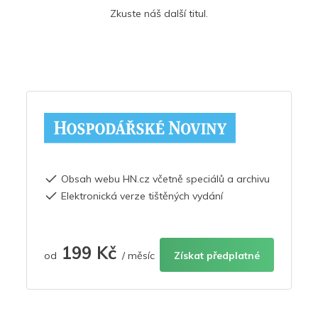
Zkuste náš další titul.
Obsah webu HN.cz včetně speciálů a archivu
Elektronická verze tištěných vydání
199 Kč
od
/ měsíc
Získat předplatné