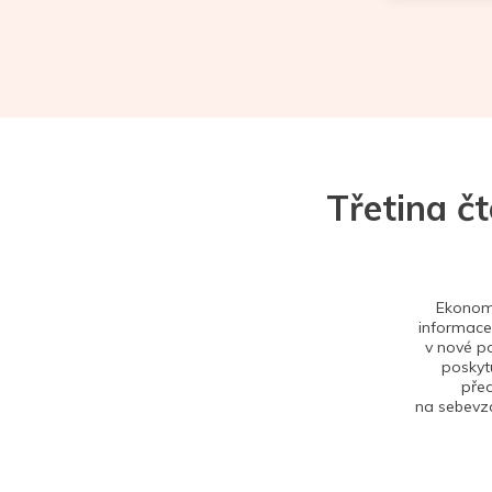
Třetina č
Ekonom 
informace,
v nové po
poskytu
před
na sebevzd