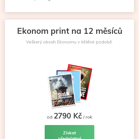
Ekonom print na 12 měsíců
Veškerý obsah Ekonomu v tištěné podobě.
2790 Kč
od
/ rok
Získat
předplatné