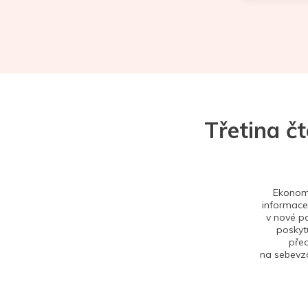
Třetina č
Ekonom 
informace,
v nové po
poskytu
před
na sebevzd