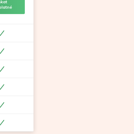
skat
platné