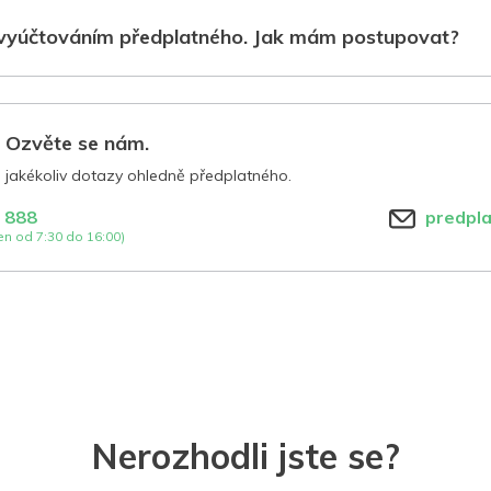
vyúčtováním předplatného. Jak mám postupovat?
? Ozvěte se nám.
jakékoliv dotazy ohledně předplatného.
 888
predpl
n od 7:30 do 16:00)
Nerozhodli jste se?