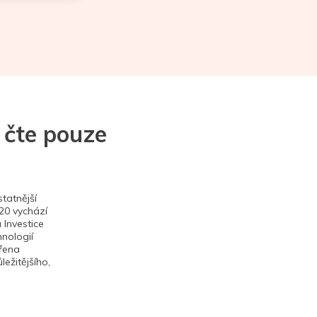
 čte pouze
tatnější
020 vychází
 Investice
hnologií
ěřena
ežitějšího,