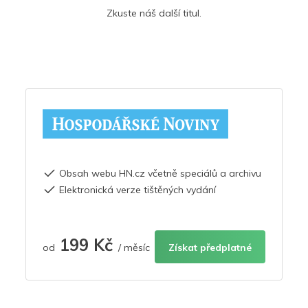
Zkuste náš další titul.
Obsah webu HN.cz včetně speciálů a archivu
Elektronická verze tištěných vydání
199 Kč
od
/ měsíc
Získat předplatné