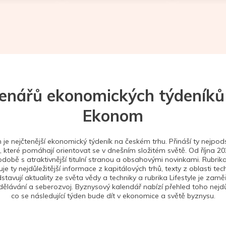
tenářů ekonomických týdeníků
Ekonom
je nejčtenější ekonomický týdeník na českém trhu. Přináší ty nejpods
 které pomáhají orientovat se v dnešním složitém světě. Od října 2
době s atraktivnější titulní stranou a obsahovými novinkami. Rubrika
je ty nejdůležitější informace z kapitálových trhů, texty z oblasti tec
stavují aktuality ze světa vědy a techniky a rubrika Lifestyle je zam
ělávání a seberozvoj. Byznysový kalendář nabízí přehled toho nejdůl
co se následující týden bude dít v ekonomice a světě byznysu.