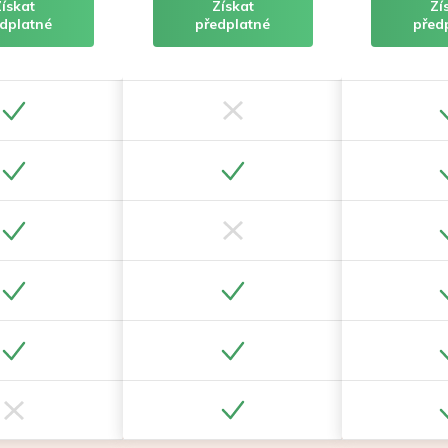
Získat
Získat
Zí
dplatné
předplatné
před