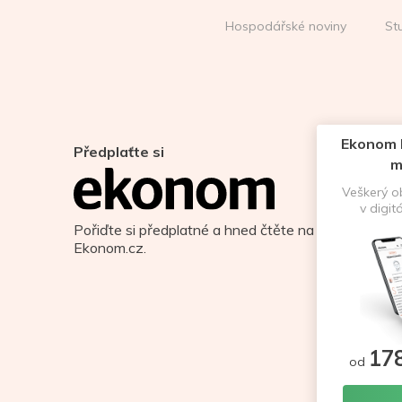
Hospodářské noviny
St
Ekonom D
Předplaťte si
m
Veškerý 
v digit
Pořiďte si předplatné a hned čtěte na
Ekonom.cz.
17
od