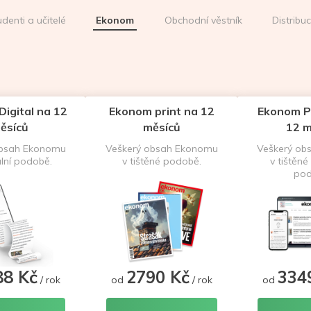
udenti a učitelé
Ekonom
Obchodní věstník
Distribu
igital na 12
Ekonom print na 12
Ekonom P
ěsíců
měsíců
12 m
obsah Ekonomu
Veškerý obsah Ekonomu
Veškerý ob
ální podobě.
v tištěné podobě.
v tištěné 
pod
88 Kč
2790 Kč
334
/ rok
od
/ rok
od