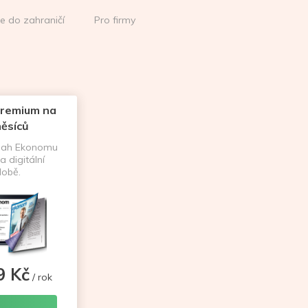
ce do zahraničí
Pro firmy
remium na
ěsíců
sah Ekonomu
a digitální
obě.
9 Kč
/ rok