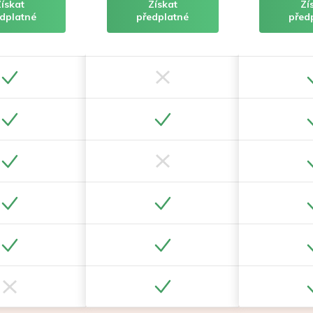
Získat
Získat
Zí
dplatné
předplatné
před