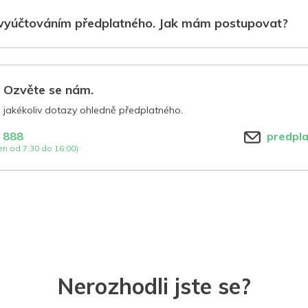
vyúčtováním předplatného. Jak mám postupovat?
? Ozvěte se nám.
jakékoliv dotazy ohledně předplatného.
 888
predpl
n od 7:30 do 16:00)
Nerozhodli jste se?