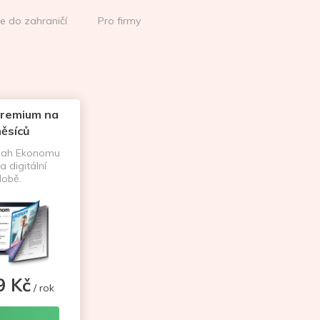
ce do zahraničí
Pro firmy
remium na
ěsíců
sah Ekonomu
a digitální
obě.
9 Kč
/ rok