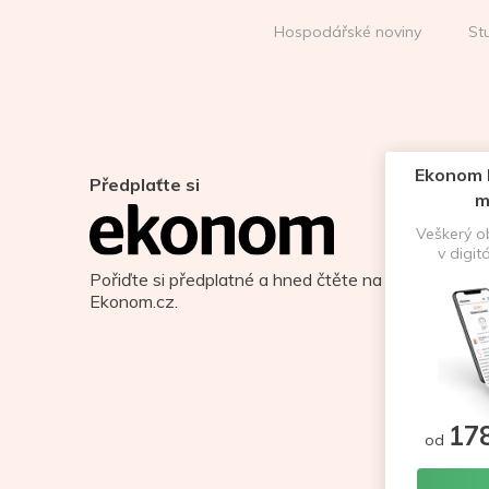
Hospodářské noviny
St
Ekonom D
Předplaťte si
m
Veškerý 
v digit
Pořiďte si předplatné a hned čtěte na
Ekonom.cz.
17
od