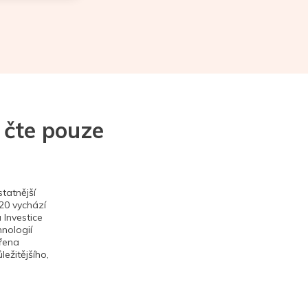
 čte pouze
tatnější
020 vychází
 Investice
hnologií
ěřena
ežitějšího,