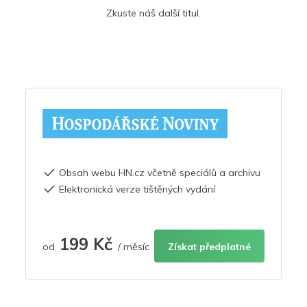
Zkuste náš další titul.
Obsah webu HN.cz včetně speciálů a archivu
Elektronická verze tištěných vydání
199 Kč
od
/ měsíc
Získat předplatné