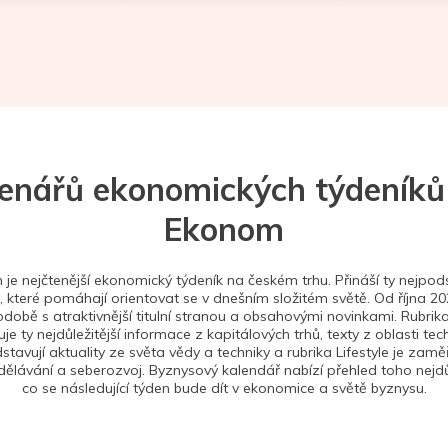
tenářů ekonomických týdeníků
Ekonom
je nejčtenější ekonomický týdeník na českém trhu. Přináší ty nejpods
 které pomáhají orientovat se v dnešním složitém světě. Od října 2
době s atraktivnější titulní stranou a obsahovými novinkami. Rubrika
je ty nejdůležitější informace z kapitálových trhů, texty z oblasti tec
stavují aktuality ze světa vědy a techniky a rubrika Lifestyle je zam
ělávání a seberozvoj. Byznysový kalendář nabízí přehled toho nejdůl
co se následující týden bude dít v ekonomice a světě byznysu.