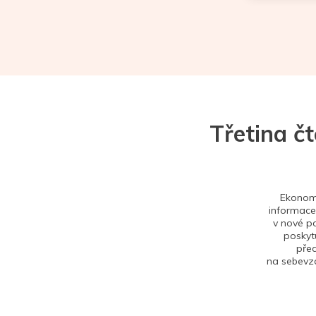
Třetina č
Ekonom 
informace,
v nové po
poskytu
před
na sebevzd