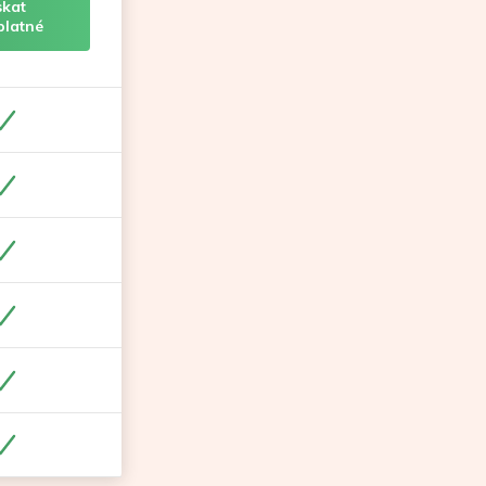
skat
platné