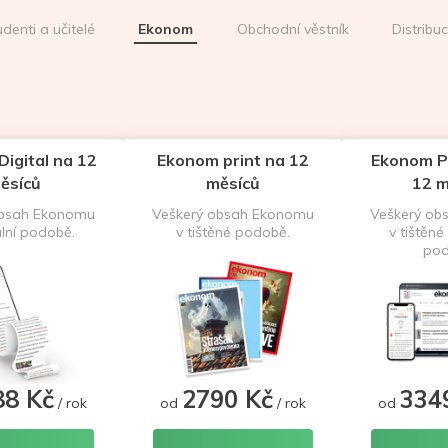
udenti a učitelé
Ekonom
Obchodní věstník
Distribu
igital na 12
Ekonom print na 12
Ekonom P
ěsíců
měsíců
12 m
obsah Ekonomu
Veškerý obsah Ekonomu
Veškerý ob
ální podobě.
v tištěné podobě.
v tištěné 
pod
88 Kč
2790 Kč
334
/ rok
od
/ rok
od