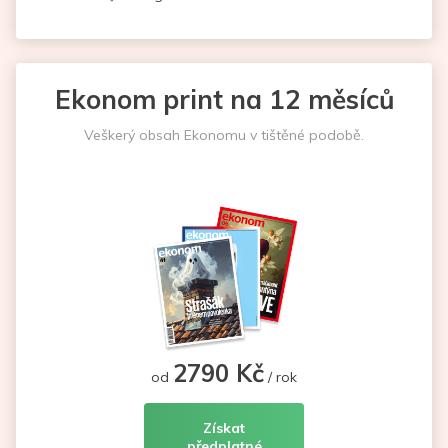
Ekonom print na 12 měsíců
Veškerý obsah Ekonomu v tištěné podobě.
2790 Kč
od
/ rok
Získat
předplatné