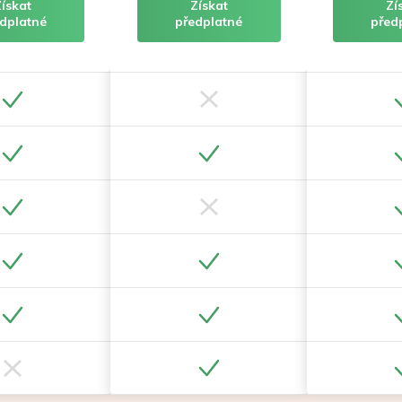
Získat
Získat
Zí
dplatné
předplatné
před