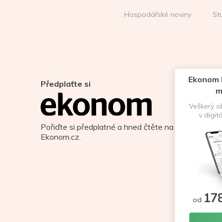
Hospodářské noviny
St
Ekonom D
Předplaťte si
m
Veškerý 
v digit
Pořiďte si předplatné a hned čtěte na
Ekonom.cz.
17
od