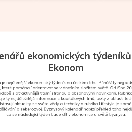
tenářů ekonomických týdeníků
Ekonom
je nejčtenější ekonomický týdeník na českém trhu. Přináší ty nejpods
 které pomáhají orientovat se v dnešním složitém světě. Od října 2
době s atraktivnější titulní stranou a obsahovými novinkami. Rubrika
je ty nejdůležitější informace z kapitálových trhů, texty z oblasti tec
stavují aktuality ze světa vědy a techniky a rubrika Lifestyle je zam
ělávání a seberozvoj. Byznysový kalendář nabízí přehled toho nejdůl
co se následující týden bude dít v ekonomice a světě byznysu.