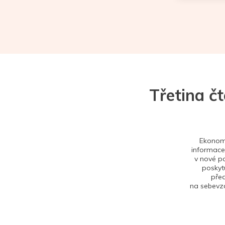
Třetina č
Ekonom 
informace,
v nové po
poskytu
před
na sebevzd