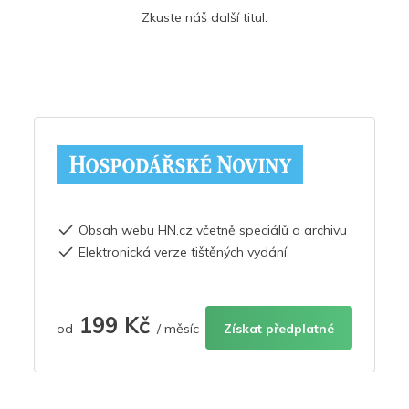
Zkuste náš další titul.
Obsah webu HN.cz včetně speciálů a archivu
Elektronická verze tištěných vydání
199 Kč
od
/ měsíc
Získat předplatné