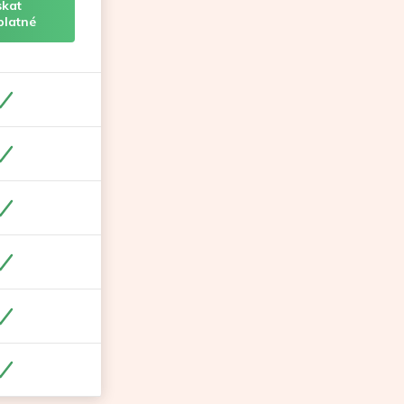
skat
platné