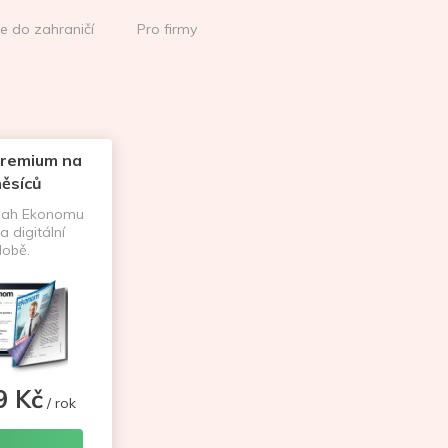
ce do zahraničí
Pro firmy
remium na
ěsíců
sah Ekonomu
a digitální
obě.
9 Kč
/ rok