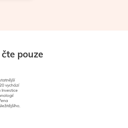
 čte pouze
tatnější
020 vychází
 Investice
hnologií
ěřena
ežitějšího,