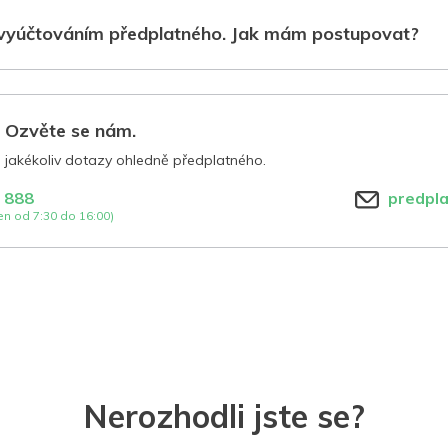
vyúčtováním předplatného. Jak mám postupovat?
? Ozvěte se nám.
jakékoliv dotazy ohledně předplatného.
 888
predpl
n od 7:30 do 16:00)
Nerozhodli jste se?