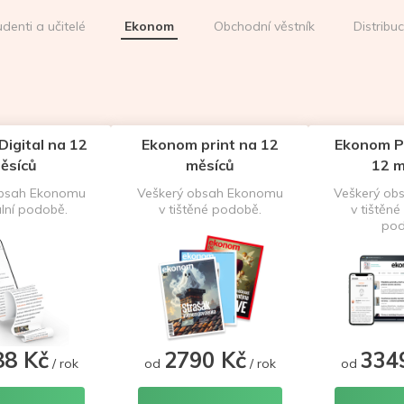
udenti a učitelé
Ekonom
Obchodní věstník
Distribu
igital na 12
Ekonom print na 12
Ekonom P
ěsíců
měsíců
12 m
obsah Ekonomu
Veškerý obsah Ekonomu
Veškerý ob
ální podobě.
v tištěné podobě.
v tištěné 
pod
88 Kč
2790 Kč
334
/ rok
od
/ rok
od