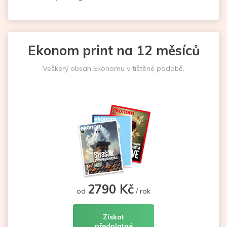
Ekonom print na 12 měsíců
Veškerý obsah Ekonomu v tištěné podobě.
2790 Kč
od
/ rok
Získat
předplatné