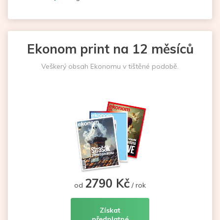
Ekonom print na 12 měsíců
Veškerý obsah Ekonomu v tištěné podobě.
2790 Kč
od
/ rok
Získat
předplatné