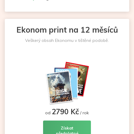
Ekonom print na 12 měsíců
Veškerý obsah Ekonomu v tištěné podobě.
2790 Kč
od
/ rok
Získat
předplatné