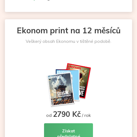
Ekonom print na 12 měsíců
Veškerý obsah Ekonomu v tištěné podobě.
2790 Kč
od
/ rok
Získat
předplatné