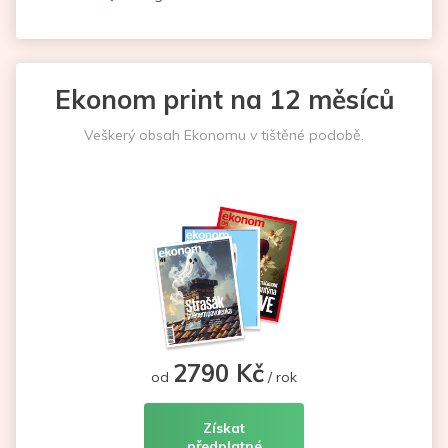
Ekonom print na 12 měsíců
Veškerý obsah Ekonomu v tištěné podobě.
2790 Kč
od
/ rok
Získat
předplatné