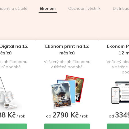
udenti a učitelé
Ekonom
Obchodní věstník
Distribu
igital na 12
Ekonom print na 12
Ekonom P
ěsíců
měsíců
12 m
obsah Ekonomu
Veškerý obsah Ekonomu
Veškerý ob
ální podobě.
v tištěné podobě.
v tištěné 
pod
88 Kč
2790 Kč
334
/ rok
od
/ rok
od