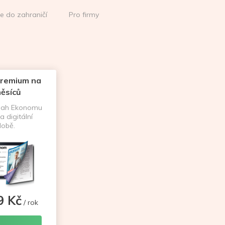
ce do zahraničí
Pro firmy
remium na
ěsíců
sah Ekonomu
a digitální
obě.
9 Kč
/ rok