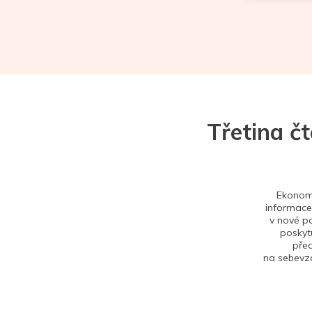
Třetina č
Ekonom 
informace,
v nové po
poskytu
před
na sebevzd