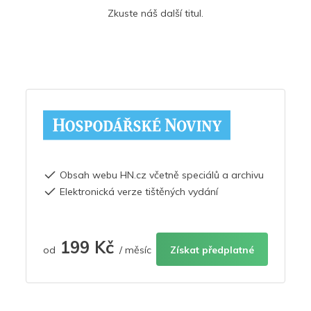
Zkuste náš další titul.
Obsah webu HN.cz včetně speciálů a archivu
Elektronická verze tištěných vydání
199 Kč
od
/ měsíc
Získat předplatné