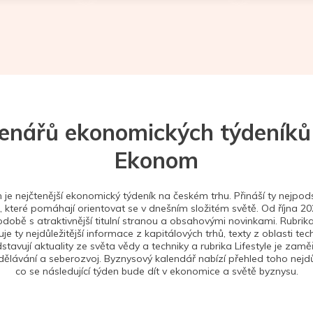
tenářů ekonomických týdeníků
Ekonom
je nejčtenější ekonomický týdeník na českém trhu. Přináší ty nejpods
 které pomáhají orientovat se v dnešním složitém světě. Od října 2
době s atraktivnější titulní stranou a obsahovými novinkami. Rubrika
je ty nejdůležitější informace z kapitálových trhů, texty z oblasti tec
stavují aktuality ze světa vědy a techniky a rubrika Lifestyle je zam
ělávání a seberozvoj. Byznysový kalendář nabízí přehled toho nejdůl
co se následující týden bude dít v ekonomice a světě byznysu.