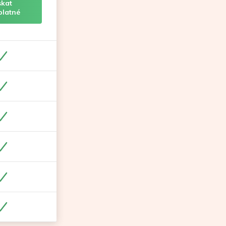
skat
platné