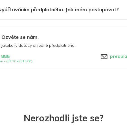
vyúčtováním předplatného. Jak mám postupovat?
? Ozvěte se nám.
jakékoliv dotazy ohledně předplatného.
 888
predpl
n od 7:30 do 16:00)
Nerozhodli jste se?