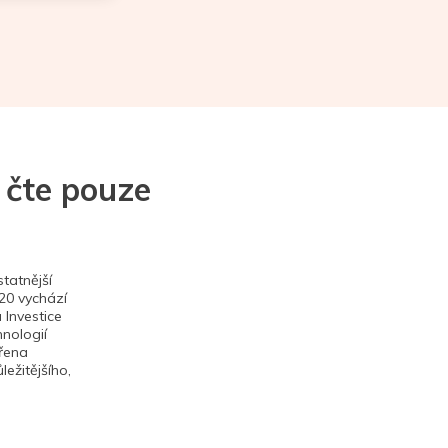
 čte pouze
tatnější
020 vychází
 Investice
hnologií
ěřena
ežitějšího,