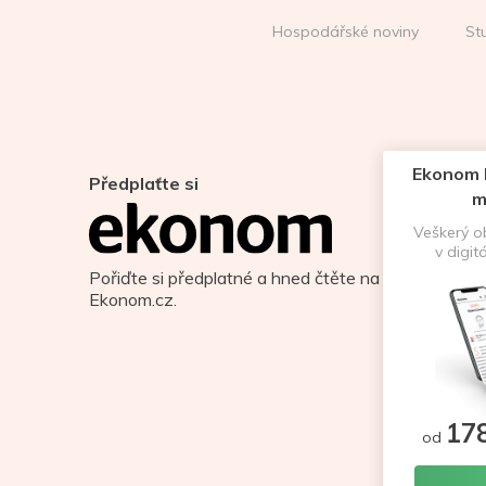
Hospodářské noviny
St
Ekonom D
Předplaťte si
m
Veškerý 
v digit
Pořiďte si předplatné a hned čtěte na
Ekonom.cz.
17
od