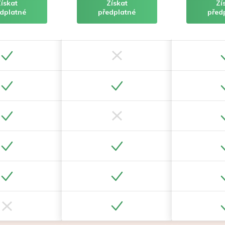
Získat
Získat
Zí
dplatné
předplatné
před