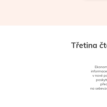
Třetina č
Ekonom 
informace,
v nové po
poskytu
před
na sebevzd