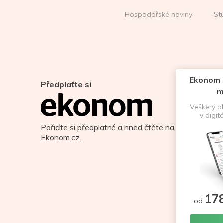
Hospodářské noviny
St
Ekonom D
Předplaťte si
m
Veškerý 
v digit
Pořiďte si předplatné a hned čtěte na
Ekonom.cz.
17
od