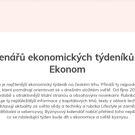
tenářů ekonomických týdeníků
Ekonom
je nejčtenější ekonomický týdeník na českém trhu. Přináší ty nejpods
 které pomáhají orientovat se v dnešním složitém světě. Od října 2
době s atraktivnější titulní stranou a obsahovými novinkami. Rubrika
je ty nejdůležitější informace z kapitálových trhů, texty z oblasti tec
stavují aktuality ze světa vědy a techniky a rubrika Lifestyle je zam
ělávání a seberozvoj. Byznysový kalendář nabízí přehled toho nejdůl
co se následující týden bude dít v ekonomice a světě byznysu.