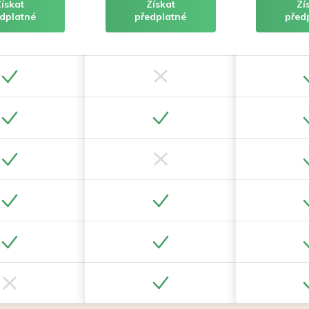
Získat
Získat
Zí
dplatné
předplatné
před