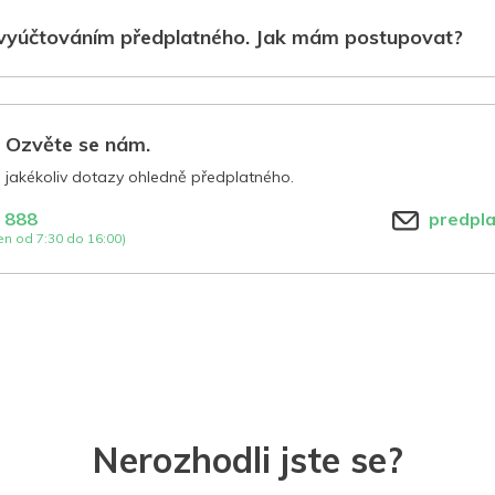
vyúčtováním předplatného. Jak mám postupovat?
? Ozvěte se nám.
jakékoliv dotazy ohledně předplatného.
 888
predpl
n od 7:30 do 16:00)
Nerozhodli jste se?