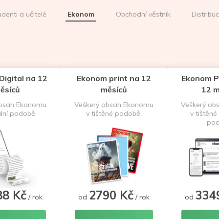
udenti a učitelé
Ekonom
Obchodní věstník
Distribu
igital na 12
Ekonom print na 12
Ekonom P
ěsíců
měsíců
12 m
obsah Ekonomu
Veškerý obsah Ekonomu
Veškerý ob
ální podobě.
v tištěné podobě.
v tištěné 
pod
88 Kč
2790 Kč
334
/ rok
od
/ rok
od