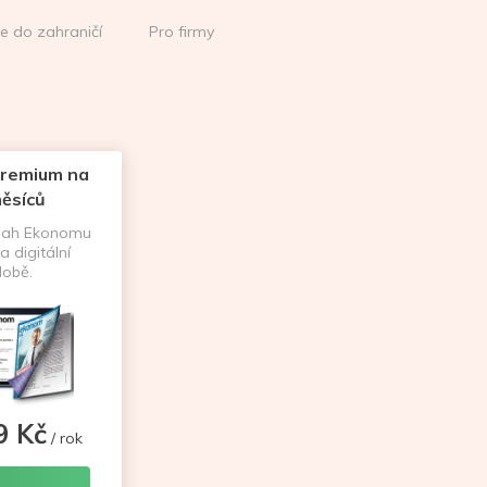
ce do zahraničí
Pro firmy
remium na
ěsíců
sah Ekonomu
a digitální
obě.
9 Kč
/ rok