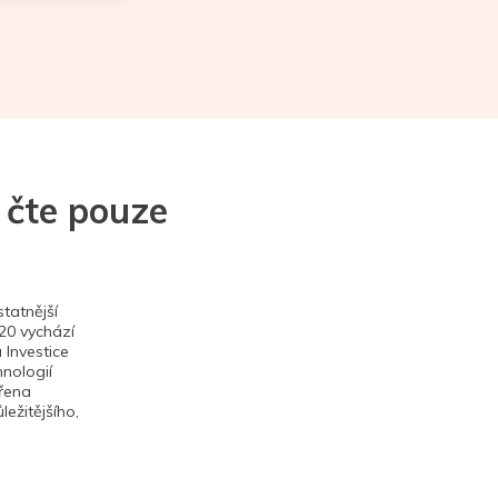
 čte pouze
tatnější
020 vychází
 Investice
hnologií
ěřena
ežitějšího,