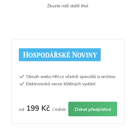
Zkuste náš další titul.
Obsah webu HN.cz včetně speciálů a archivu
Elektronická verze tištěných vydání
199 Kč
od
/ měsíc
Získat předplatné