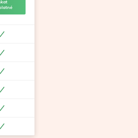
skat
platné