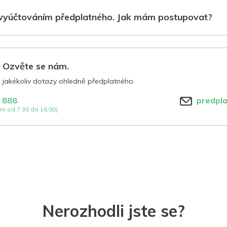
vyúčtováním předplatného. Jak mám postupovat?
? Ozvěte se nám.
jakékoliv dotazy ohledně předplatného.
 888
predpl
n od 7:30 do 16:00)
Nerozhodli jste se?