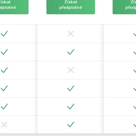
Získat
Získat
Zí
dplatné
předplatné
před