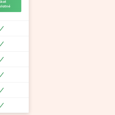
skat
platné