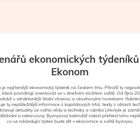
tenářů ekonomických týdeníků
Ekonom
je nejčtenější ekonomický týdeník na českém trhu. Přináší ty nejpods
 které pomáhají orientovat se v dnešním složitém světě. Od října 2
době s atraktivnější titulní stranou a obsahovými novinkami. Rubrika
je ty nejdůležitější informace z kapitálových trhů, texty z oblasti tec
stavují aktuality ze světa vědy a techniky a rubrika Lifestyle je zam
ělávání a seberozvoj. Byznysový kalendář nabízí přehled toho nejdůl
co se následující týden bude dít v ekonomice a světě byznysu.