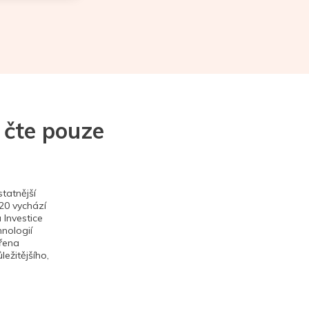
 čte pouze
tatnější
020 vychází
 Investice
hnologií
ěřena
ežitějšího,