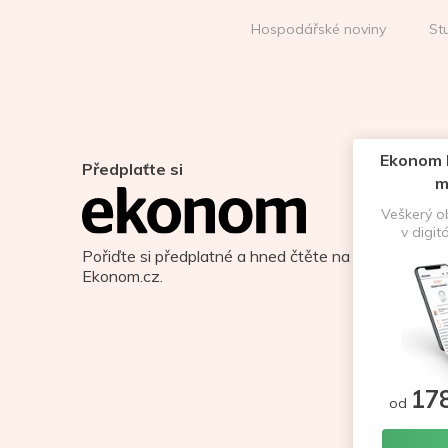
Hospodářské noviny
St
Ekonom D
Předplaťte si
m
Veškerý 
v digit
Pořiďte si předplatné a hned čtěte na
Ekonom.cz.
17
od