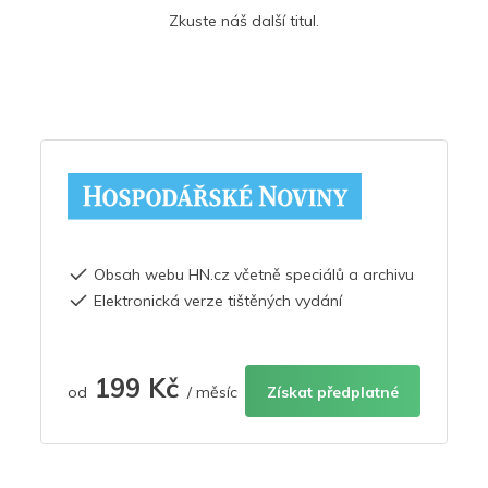
Zkuste náš další titul.
Obsah webu HN.cz včetně speciálů a archivu
Elektronická verze tištěných vydání
199 Kč
od
/ měsíc
Získat předplatné