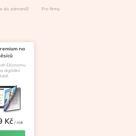
ce do zahraničí
Pro firmy
remium na
ěsíců
sah Ekonomu
a digitální
obě.
9 Kč
/ rok