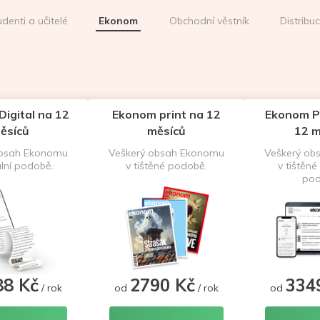
udenti a učitelé
Ekonom
Obchodní věstník
Distribu
igital na 12
Ekonom print na 12
Ekonom P
ěsíců
měsíců
12 m
obsah Ekonomu
Veškerý obsah Ekonomu
Veškerý ob
ální podobě.
v tištěné podobě.
v tištěné 
pod
88 Kč
2790 Kč
334
/ rok
od
/ rok
od