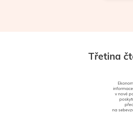
Třetina č
Ekonom 
informace,
v nové po
poskytu
před
na sebevzd