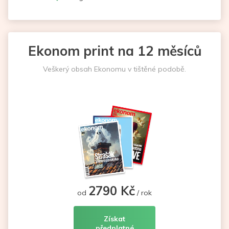
Ekonom print na 12 měsíců
Veškerý obsah Ekonomu v tištěné podobě.
2790 Kč
od
/ rok
Získat
předplatné