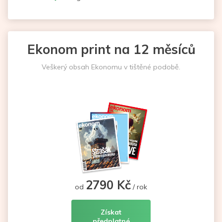
Ekonom print na 12 měsíců
Veškerý obsah Ekonomu v tištěné podobě.
2790 Kč
od
/ rok
Získat
předplatné