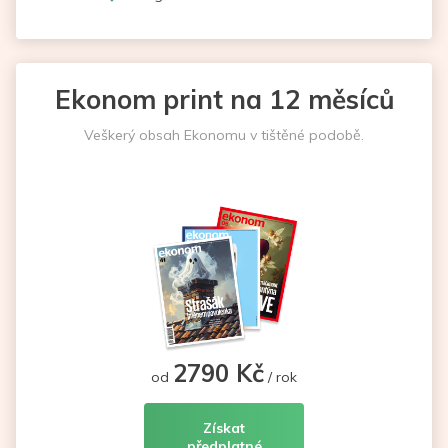
Ekonom print na 12 měsíců
Veškerý obsah Ekonomu v tištěné podobě.
2790 Kč
od
/ rok
Získat
předplatné