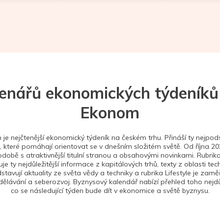
tenářů ekonomických týdeníků
Ekonom
je nejčtenější ekonomický týdeník na českém trhu. Přináší ty nejpods
 které pomáhají orientovat se v dnešním složitém světě. Od října 2
době s atraktivnější titulní stranou a obsahovými novinkami. Rubrika
je ty nejdůležitější informace z kapitálových trhů, texty z oblasti tec
stavují aktuality ze světa vědy a techniky a rubrika Lifestyle je zam
ělávání a seberozvoj. Byznysový kalendář nabízí přehled toho nejdůl
co se následující týden bude dít v ekonomice a světě byznysu.