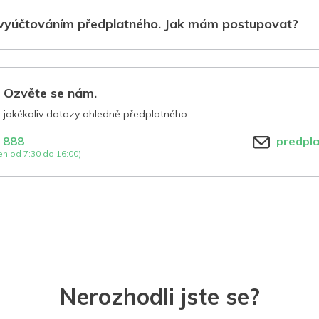
vyúčtováním předplatného. Jak mám postupovat?
? Ozvěte se nám.
jakékoliv dotazy ohledně předplatného.
 888
predpl
n od 7:30 do 16:00)
Nerozhodli jste se?