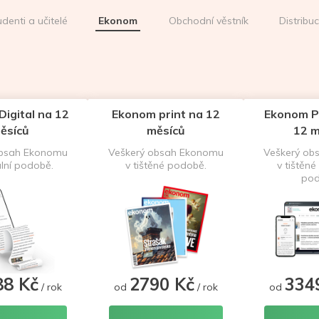
udenti a učitelé
Ekonom
Obchodní věstník
Distribu
igital na 12
Ekonom print na 12
Ekonom P
ěsíců
měsíců
12 m
obsah Ekonomu
Veškerý obsah Ekonomu
Veškerý ob
ální podobě.
v tištěné podobě.
v tištěné 
pod
88 Kč
2790 Kč
334
/ rok
od
/ rok
od