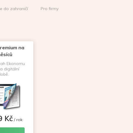
ce do zahraničí
Pro firmy
remium na
ěsíců
sah Ekonomu
a digitální
obě.
9 Kč
/ rok