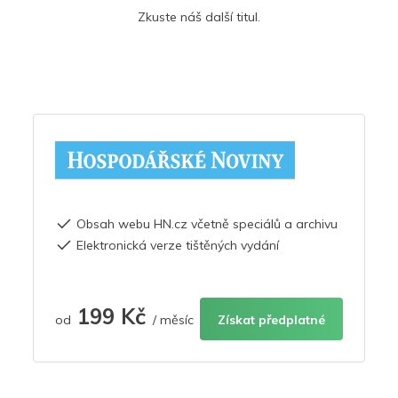
Zkuste náš další titul.
Obsah webu HN.cz včetně speciálů a archivu
Elektronická verze tištěných vydání
199 Kč
od
/ měsíc
Získat předplatné