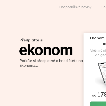
Hospodářské noviny
St
Ekonom D
Předplaťte si
m
Veškerý 
v digit
Pořiďte si předplatné a hned čtěte na
Ekonom.cz.
17
od