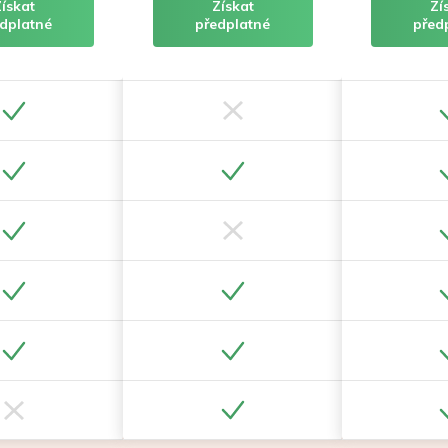
Získat
Získat
Zí
dplatné
předplatné
před