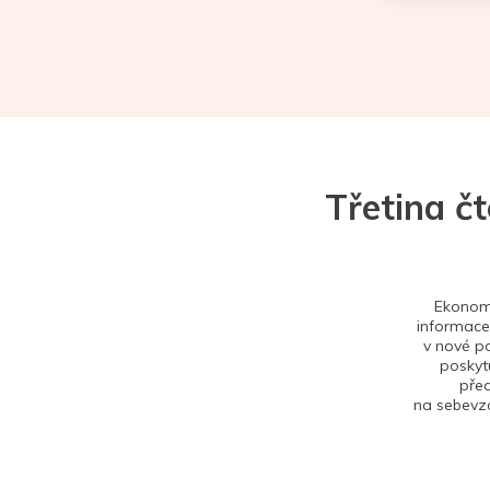
Třetina č
Ekonom 
informace,
v nové po
poskytu
před
na sebevzd