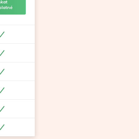
skat
platné