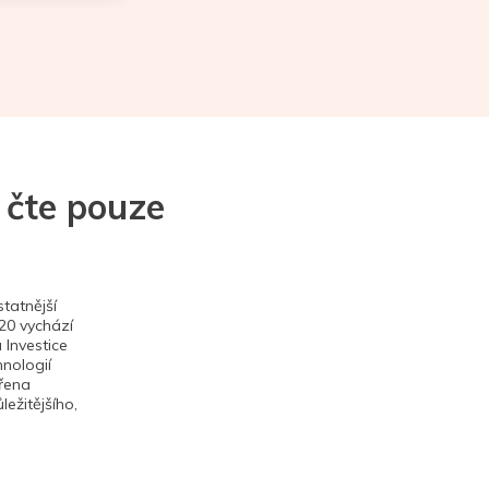
 čte pouze
tatnější
020 vychází
 Investice
hnologií
ěřena
ežitějšího,