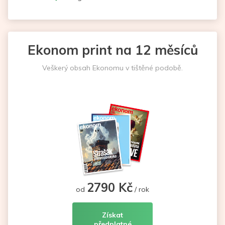
Ekonom print na 12 měsíců
Veškerý obsah Ekonomu v tištěné podobě.
2790 Kč
od
/ rok
Získat
předplatné