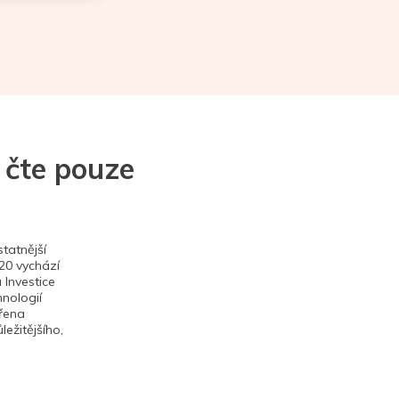
 čte pouze
tatnější
020 vychází
 Investice
hnologií
ěřena
ežitějšího,