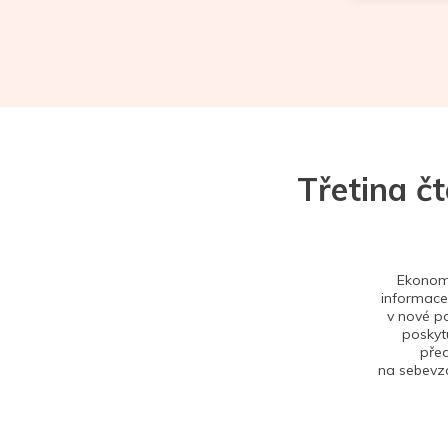
Třetina č
Ekonom 
informace,
v nové po
poskytu
před
na sebevzd