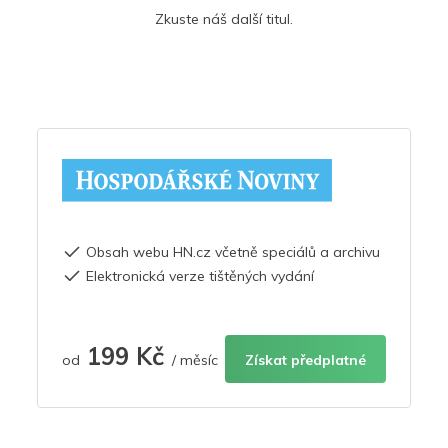
Zkuste náš další titul.
Obsah webu HN.cz včetně speciálů a archivu
Elektronická verze tištěných vydání
199 Kč
od
/ měsíc
Získat předplatné