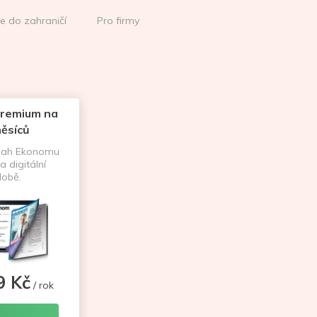
ce do zahraničí
Pro firmy
remium na
ěsíců
sah Ekonomu
a digitální
obě.
9 Kč
/ rok