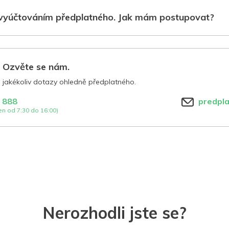
vyúčtováním předplatného. Jak mám postupovat?
? Ozvěte se nám.
jakékoliv dotazy ohledně předplatného.
 888
predpl
n od 7:30 do 16:00)
Nerozhodli jste se?