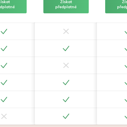
Získat
Získat
Zí
dplatné
předplatné
před