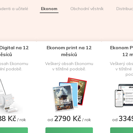
udenti a učitelé
Ekonom
Obchodní věstník
Distribu
igital na 12
Ekonom print na 12
Ekonom P
ěsíců
měsíců
12 m
obsah Ekonomu
Veškerý obsah Ekonomu
Veškerý ob
ální podobě.
v tištěné podobě.
v tištěné 
pod
88 Kč
2790 Kč
334
/ rok
od
/ rok
od