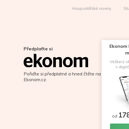
Hospodářské noviny
St
Ekonom D
Předplaťte si
m
Veškerý 
v digit
Pořiďte si předplatné a hned čtěte na
Ekonom.cz.
17
od