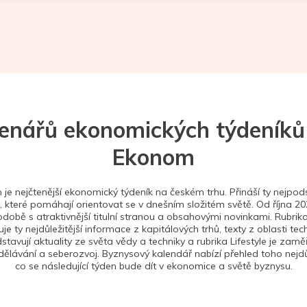
tenářů ekonomických týdeníků
Ekonom
je nejčtenější ekonomický týdeník na českém trhu. Přináší ty nejpods
 které pomáhají orientovat se v dnešním složitém světě. Od října 2
době s atraktivnější titulní stranou a obsahovými novinkami. Rubrika
je ty nejdůležitější informace z kapitálových trhů, texty z oblasti tec
stavují aktuality ze světa vědy a techniky a rubrika Lifestyle je zam
ělávání a seberozvoj. Byznysový kalendář nabízí přehled toho nejdůl
co se následující týden bude dít v ekonomice a světě byznysu.