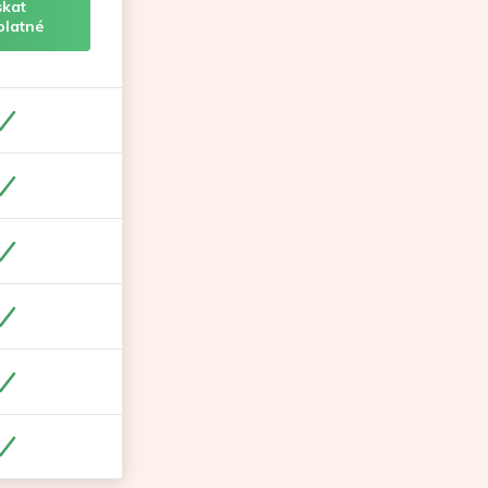
skat
platné