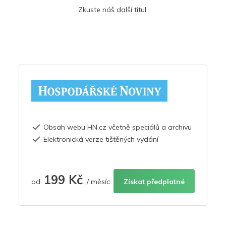
Zkuste náš další titul.
Obsah webu HN.cz včetně speciálů a archivu
Elektronická verze tištěných vydání
199 Kč
od
/ měsíc
Získat předplatné