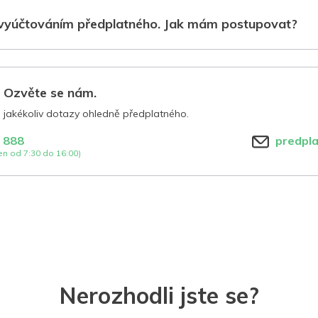
vyúčtováním předplatného. Jak mám postupovat?
? Ozvěte se nám.
jakékoliv dotazy ohledně předplatného.
 888
predpl
n od 7:30 do 16:00)
Nerozhodli jste se?