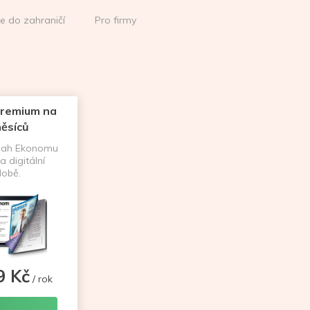
ce do zahraničí
Pro firmy
remium na
ěsíců
sah Ekonomu
a digitální
obě.
9 Kč
/ rok