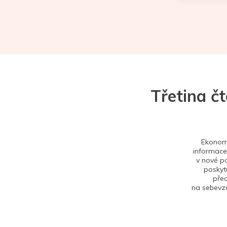
Třetina č
Ekonom 
informace,
v nové po
poskytu
před
na sebevzd