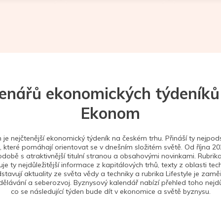
tenářů ekonomických týdeníků
Ekonom
je nejčtenější ekonomický týdeník na českém trhu. Přináší ty nejpods
 které pomáhají orientovat se v dnešním složitém světě. Od října 2
době s atraktivnější titulní stranou a obsahovými novinkami. Rubrika
je ty nejdůležitější informace z kapitálových trhů, texty z oblasti tec
stavují aktuality ze světa vědy a techniky a rubrika Lifestyle je zam
ělávání a seberozvoj. Byznysový kalendář nabízí přehled toho nejdůl
co se následující týden bude dít v ekonomice a světě byznysu.