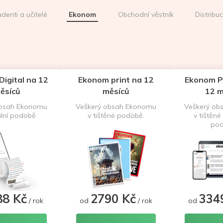
udenti a učitelé
Ekonom
Obchodní věstník
Distribu
igital na 12
Ekonom print na 12
Ekonom P
ěsíců
měsíců
12 m
obsah Ekonomu
Veškerý obsah Ekonomu
Veškerý ob
ální podobě.
v tištěné podobě.
v tištěné 
pod
88 Kč
2790 Kč
334
/ rok
od
/ rok
od