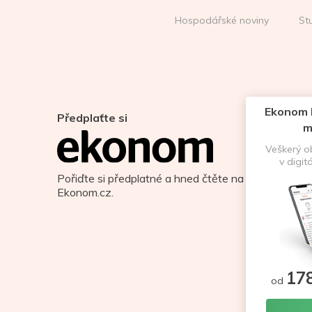
Hospodářské noviny
St
Ekonom D
Předplaťte si
m
Veškerý 
v digit
Pořiďte si předplatné a hned čtěte na
Ekonom.cz.
17
od