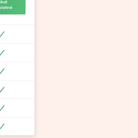
skat
platné