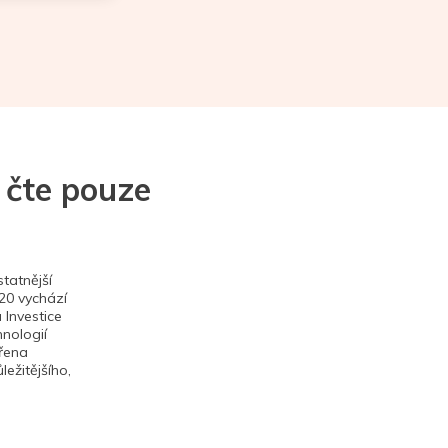
 čte pouze
tatnější
020 vychází
 Investice
hnologií
ěřena
ežitějšího,