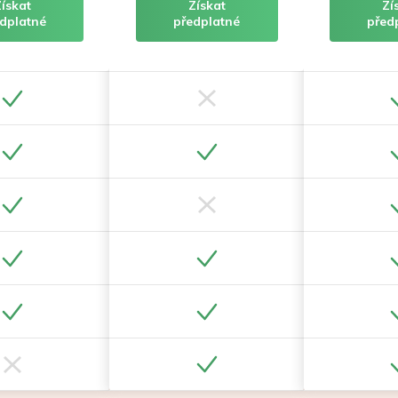
Získat
Získat
Zí
dplatné
předplatné
před