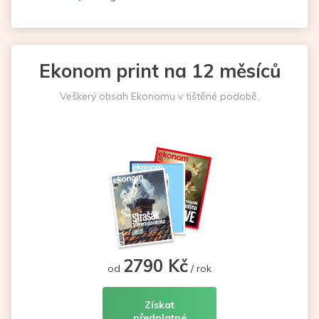
Ekonom print na 12 měsíců
Veškerý obsah Ekonomu v tištěné podobě.
2790 Kč
od
/ rok
Získat
předplatné