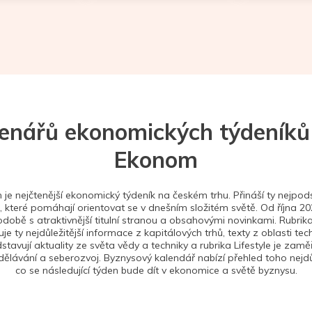
tenářů ekonomických týdeníků
Ekonom
je nejčtenější ekonomický týdeník na českém trhu. Přináší ty nejpods
 které pomáhají orientovat se v dnešním složitém světě. Od října 2
době s atraktivnější titulní stranou a obsahovými novinkami. Rubrika
je ty nejdůležitější informace z kapitálových trhů, texty z oblasti tec
stavují aktuality ze světa vědy a techniky a rubrika Lifestyle je zam
ělávání a seberozvoj. Byznysový kalendář nabízí přehled toho nejdůl
co se následující týden bude dít v ekonomice a světě byznysu.