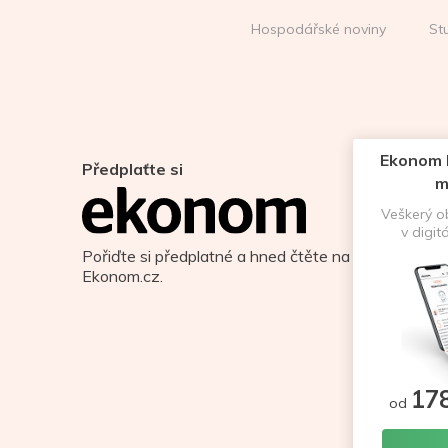
Hospodářské noviny
St
Ekonom D
Předplaťte si
m
Veškerý 
v digit
Pořiďte si předplatné a hned čtěte na
Ekonom.cz.
17
od