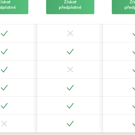
Získat
Získat
Zí
dplatné
předplatné
před