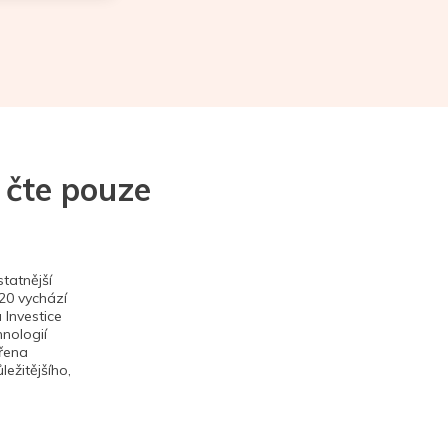
 čte pouze
tatnější
020 vychází
 Investice
hnologií
ěřena
ežitějšího,