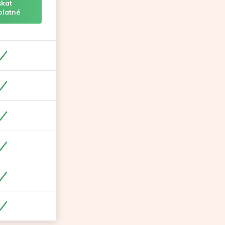
skat
platné