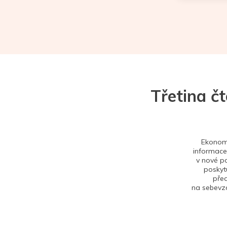
Třetina č
Ekonom 
informace,
v nové po
poskytu
před
na sebevzd