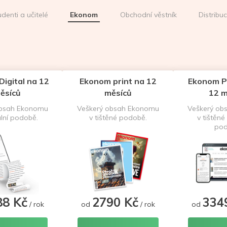
udenti a učitelé
Ekonom
Obchodní věstník
Distribu
igital na 12
Ekonom print na 12
Ekonom P
ěsíců
měsíců
12 m
obsah Ekonomu
Veškerý obsah Ekonomu
Veškerý ob
ální podobě.
v tištěné podobě.
v tištěné 
pod
88 Kč
2790 Kč
334
/ rok
od
/ rok
od