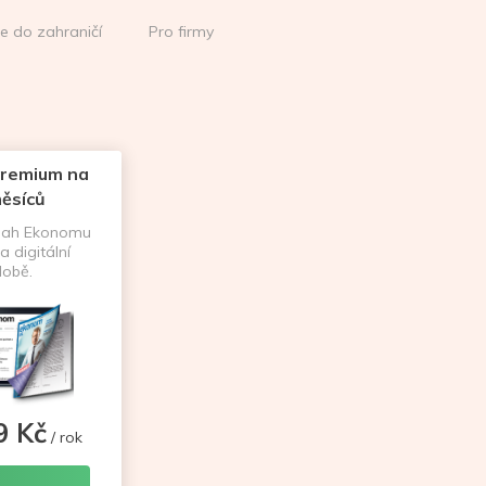
ce do zahraničí
Pro firmy
remium na
ěsíců
sah Ekonomu
a digitální
obě.
9 Kč
/ rok