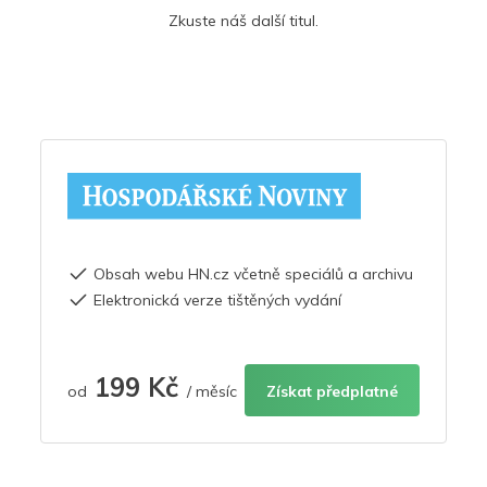
Zkuste náš další titul.
Obsah webu HN.cz včetně speciálů a archivu
Elektronická verze tištěných vydání
199 Kč
od
/ měsíc
Získat předplatné