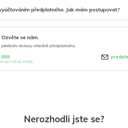
vyúčtováním předplatného. Jak mám postupovat?
? Ozvěte se nám.
jakékoliv dotazy ohledně předplatného.
 888
predpl
n od 7:30 do 16:00)
Nerozhodli jste se?