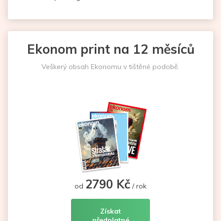
Ekonom print na 12 měsíců
Veškerý obsah Ekonomu v tištěné podobě.
2790 Kč
od
/ rok
Získat
předplatné