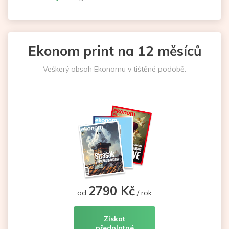
Ekonom print na 12 měsíců
Veškerý obsah Ekonomu v tištěné podobě.
2790 Kč
od
/ rok
Získat
předplatné