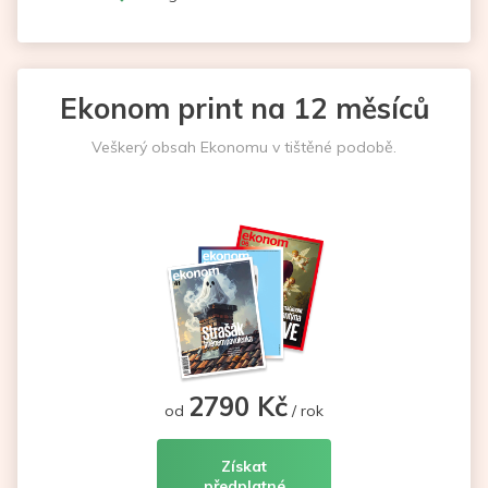
Ekonom print na 12 měsíců
Veškerý obsah Ekonomu v tištěné podobě.
2790 Kč
od
/ rok
Získat
předplatné