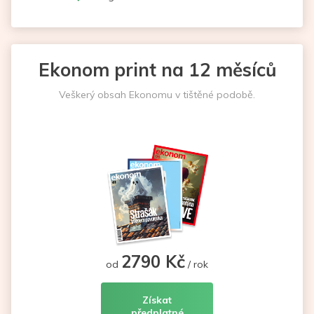
Ekonom print na 12 měsíců
Veškerý obsah Ekonomu v tištěné podobě.
2790 Kč
od
/ rok
Získat
předplatné