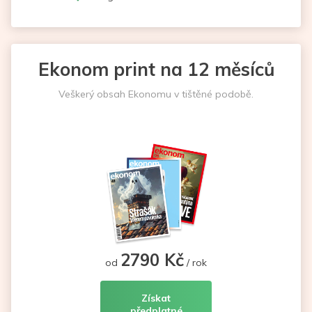
Ekonom print na 12 měsíců
Veškerý obsah Ekonomu v tištěné podobě.
2790 Kč
od
/ rok
Získat
předplatné