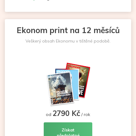
Ekonom print na 12 měsíců
Veškerý obsah Ekonomu v tištěné podobě.
2790 Kč
od
/ rok
Získat
předplatné