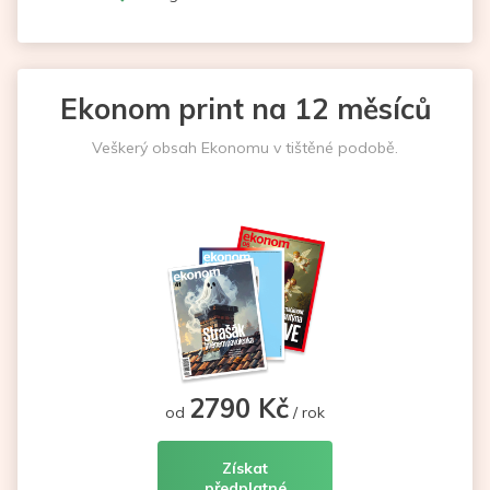
Ekonom print na 12 měsíců
Veškerý obsah Ekonomu v tištěné podobě.
2790 Kč
od
/ rok
Získat
předplatné