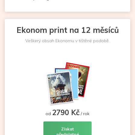
Ekonom print na 12 měsíců
Veškerý obsah Ekonomu v tištěné podobě.
2790 Kč
od
/ rok
Získat
předplatné