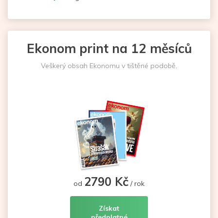
Ekonom print na 12 měsíců
Veškerý obsah Ekonomu v tištěné podobě.
2790 Kč
od
/ rok
Získat
předplatné