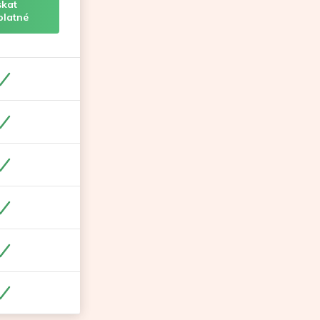
skat
platné