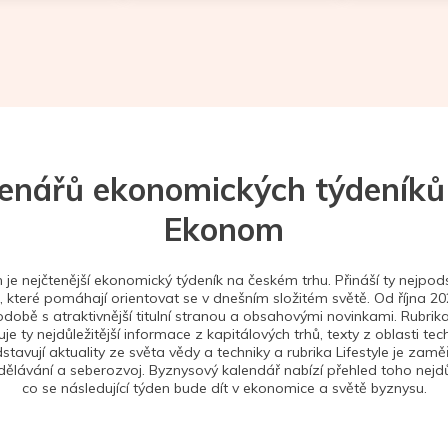
tenářů ekonomických týdeníků
Ekonom
je nejčtenější ekonomický týdeník na českém trhu. Přináší ty nejpods
 které pomáhají orientovat se v dnešním složitém světě. Od října 2
době s atraktivnější titulní stranou a obsahovými novinkami. Rubrika
je ty nejdůležitější informace z kapitálových trhů, texty z oblasti tec
stavují aktuality ze světa vědy a techniky a rubrika Lifestyle je zam
ělávání a seberozvoj. Byznysový kalendář nabízí přehled toho nejdůl
co se následující týden bude dít v ekonomice a světě byznysu.