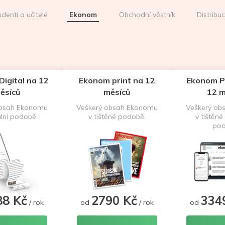
udenti a učitelé
Ekonom
Obchodní věstník
Distribu
igital na 12
Ekonom print na 12
Ekonom P
ěsíců
měsíců
12 m
obsah Ekonomu
Veškerý obsah Ekonomu
Veškerý ob
ální podobě.
v tištěné podobě.
v tištěné 
pod
88 Kč
2790 Kč
334
/ rok
od
/ rok
od