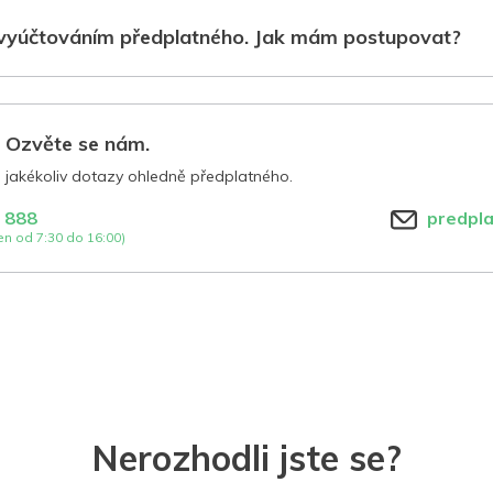
vyúčtováním předplatného. Jak mám postupovat?
? Ozvěte se nám.
jakékoliv dotazy ohledně předplatného.
 888
predpl
n od 7:30 do 16:00)
Nerozhodli jste se?