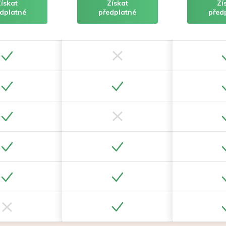
Získat
Získat
Zí
dplatné
předplatné
před