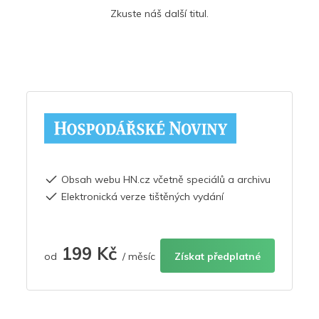
Zkuste náš další titul.
Obsah webu HN.cz včetně speciálů a archivu
Elektronická verze tištěných vydání
199 Kč
od
/ měsíc
Získat předplatné