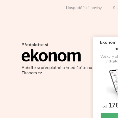
Hospodářské noviny
St
Ekonom D
Předplaťte si
m
Veškerý 
v digit
Pořiďte si předplatné a hned čtěte na
Ekonom.cz.
17
od