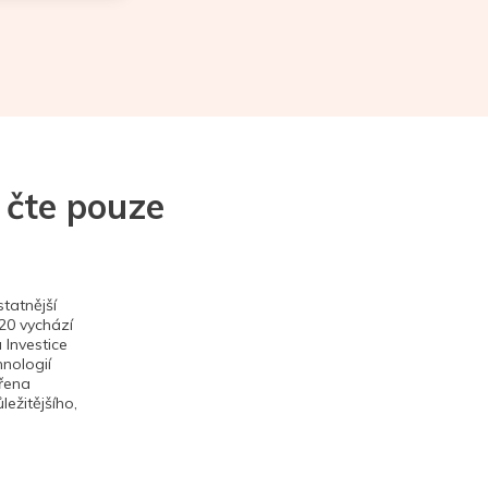
 čte pouze
tatnější
020 vychází
 Investice
hnologií
ěřena
ežitějšího,