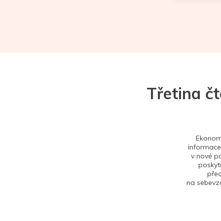
Třetina č
Ekonom 
informace,
v nové po
poskytu
před
na sebevzd