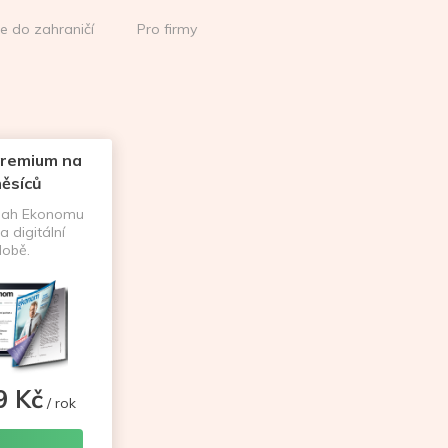
ce do zahraničí
Pro firmy
remium na
ěsíců
sah Ekonomu
a digitální
obě.
9 Kč
/ rok