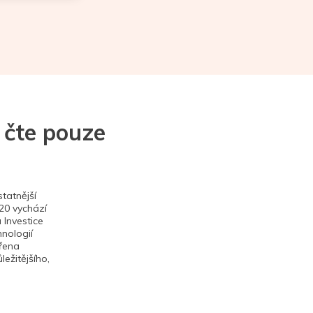
 čte pouze
tatnější
020 vychází
 Investice
hnologií
ěřena
ežitějšího,