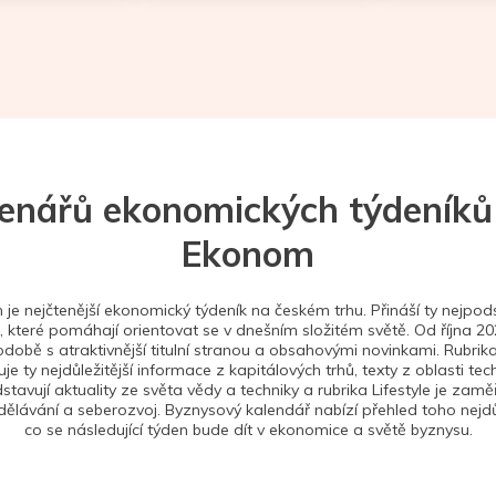
tenářů ekonomických týdeníků
Ekonom
je nejčtenější ekonomický týdeník na českém trhu. Přináší ty nejpods
 které pomáhají orientovat se v dnešním složitém světě. Od října 2
době s atraktivnější titulní stranou a obsahovými novinkami. Rubrika
je ty nejdůležitější informace z kapitálových trhů, texty z oblasti tec
stavují aktuality ze světa vědy a techniky a rubrika Lifestyle je zam
ělávání a seberozvoj. Byznysový kalendář nabízí přehled toho nejdůl
co se následující týden bude dít v ekonomice a světě byznysu.