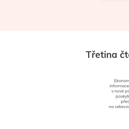
Třetina č
Ekonom 
informace,
v nové po
poskytu
před
na sebevzd