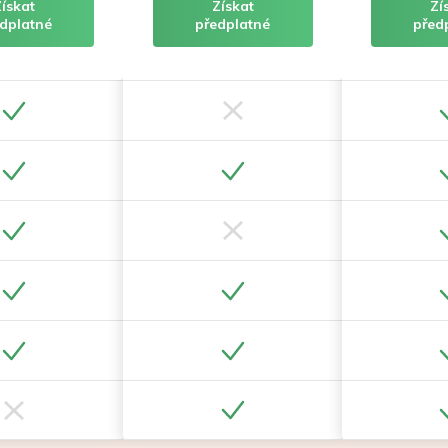
Získat
Získat
Zí
dplatné
předplatné
před