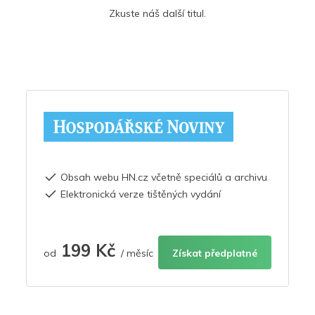
Zkuste náš další titul.
Obsah webu HN.cz včetně speciálů a archivu
Elektronická verze tištěných vydání
199 Kč
od
/ měsíc
Získat předplatné