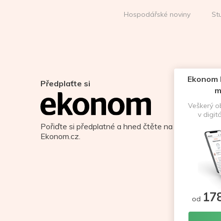
Hospodářské noviny
St
Ekonom D
Předplaťte si
m
Veškerý 
v digit
Pořiďte si předplatné a hned čtěte na
Ekonom.cz.
17
od