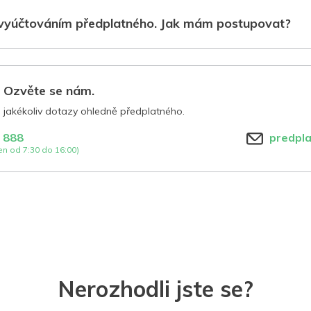
vyúčtováním předplatného. Jak mám postupovat?
? Ozvěte se nám.
jakékoliv dotazy ohledně předplatného.
 888
predpl
n od 7:30 do 16:00)
Nerozhodli jste se?