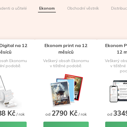
udenti a učitelé
Ekonom
Obchodní věstník
Distribu
igital na 12
Ekonom print na 12
Ekonom P
ěsíců
měsíců
12 m
obsah Ekonomu
Veškerý obsah Ekonomu
Veškerý ob
ální podobě.
v tištěné podobě.
v tištěné 
pod
88 Kč
2790 Kč
334
/ rok
od
/ rok
od