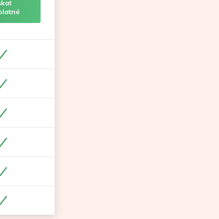
skat
platné