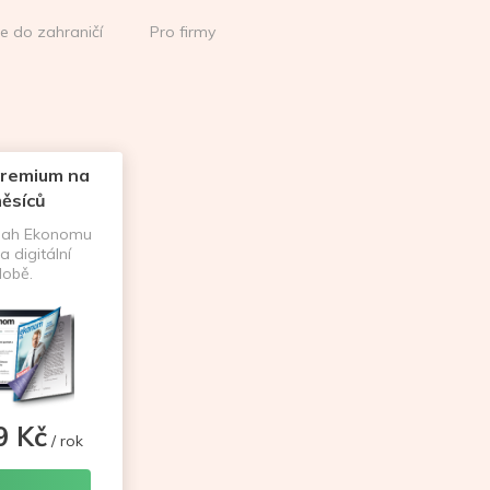
ce do zahraničí
Pro firmy
remium na
ěsíců
sah Ekonomu
a digitální
obě.
9 Kč
/ rok