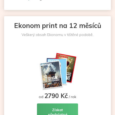
Ekonom print na 12 měsíců
Veškerý obsah Ekonomu v tištěné podobě.
2790 Kč
od
/ rok
Získat
předplatné