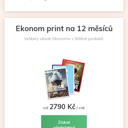
Ekonom print na 12 měsíců
Veškerý obsah Ekonomu v tištěné podobě.
2790 Kč
od
/ rok
Získat
předplatné