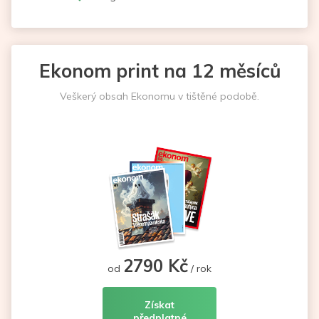
Ekonom print na 12 měsíců
Veškerý obsah Ekonomu v tištěné podobě.
2790 Kč
od
/ rok
Získat
předplatné